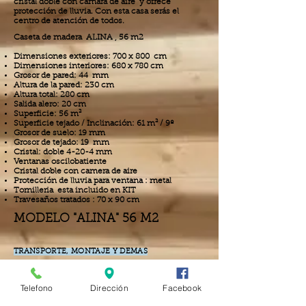
cristal doble con cámara de aire y ofrece
protección de lluvia. Con esta casa serás el
centro de atención de todos.
Caseta de madera ALINA , 56 m2
Dimensiones exteriores: 700 x 800 cm
Dimensiones interiores: 680 x 780 cm
Grosor de pared: 44 mm
Altura de la pared: 230 cm
Altura total: 280 cm
Salida alero: 20 cm
Superficie: 56 m²
Superficie tejado / Inclinación: 61 m² / 9º
Grosor de suelo: 19 mm
Grosor de tejado: 19 mm
Cristal: doble 4-20-4 mm
Ventanas oscilobatiente
Cristal doble con camera de aire
Protección de lluvia para ventana : metal
Tornilleria esta incluido en KIT
Travesaños tratados : 70 x 90 cm
MODELO "ALINA" 56 M2
TRANSPORTE, MONTAJE Y DEMAS
INSTALACIONES NO INCLUIDO
Telefono
Dirección
Facebook
Debido a la situacion actual con el aumento de