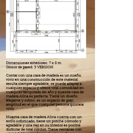
Dimensiones exteriores: 7 x 8 m
Grosor de pared: 3 VERSION
Contar con una casa de madera es un sueño,
vivir en una construcción de este material
resulta siempre agradable, se puede adaptar a
cualquier espacio y ofrece total comodidad en
cualquier temporada del año y nuestra casa de
madera Alina es perfecta. Tiene un diseño
elegante y sobrio, es un espacio de gran
amplitud en el que cualquier persona quisiera
vivir.
Nuestra casa de madera Alina cuenta con un
estilo sofisticado, tiene un porche cómodo y
agradable y una vez en su interior es posible
disfrutar de total confort. Tiene ventanas con