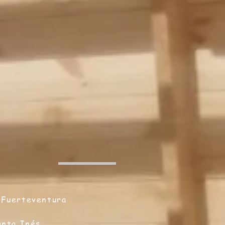
Fuerteventura
anta Inés