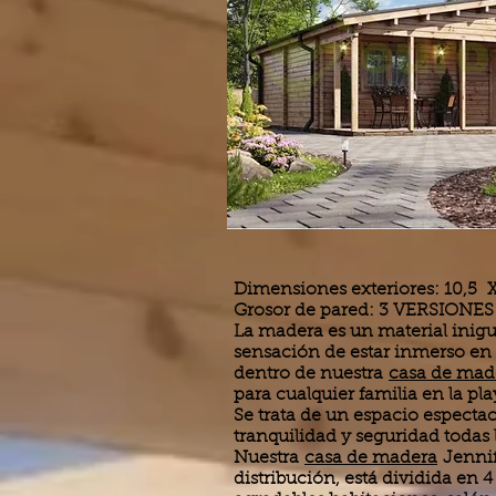
Dimensiones exteriores: 10,5 
Grosor de pared: 3 VERSIONES
La madera es un material inigu
sensación de estar inmerso en l
dentro de nuestra
casa de mad
para cualquier familia en la pl
Se trata de un espacio espectac
tranquilidad y seguridad todas 
Nuestra
casa de madera
Jennif
distribución, está dividida en 4 