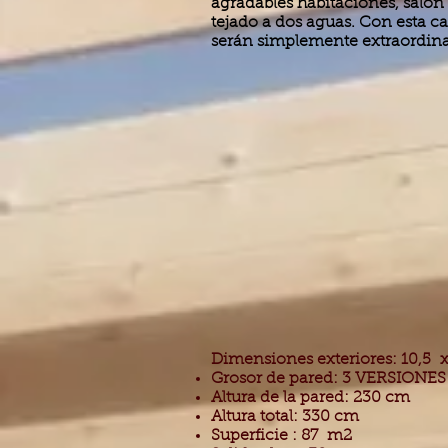
agradables habitaciones, saló
tejado a dos aguas. Con esta cas
serán simplemente extraordina
Dimensiones exteriores: 10,5 
Grosor de pared: 3 VERSIONES
Altura de la pared: 230 cm
Altura total: 330 cm
Superficie : 87 m2