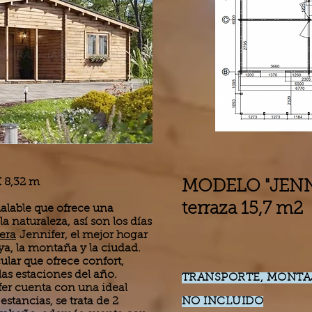
X 8,32 m
MODELO "JENN
terraza 15,7 m2
alable que ofrece una
a naturaleza, así son los días
era
Jennifer, el mejor hogar
aya, la montaña y la ciudad.
ular que ofrece confort,
las estaciones del año.
TRANSPORTE, MONTAJ
er cuenta con una ideal
estancias, se trata de 2
NO INCLUIDO