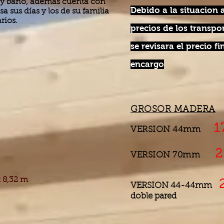
n y baño, además cuenta con
Debido a la situacion 
a sus días y los de su familia
rios.
precios de los transpor
se revisara el precio f
encargo
GROSOR MADERA
1
VERSION 44mm
2
VERSION 70mm
x 8,32 m
VERSION 44-44mm
doble par