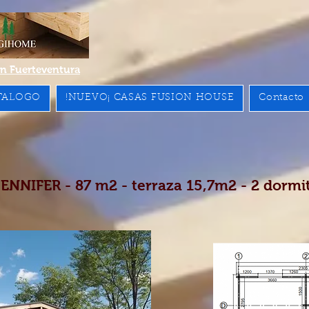
n Fuerteventura
TALOGO
!NUEVO¡ CASAS FUSION HOUSE
Contacto
NNIFER - 87 m2 - terraza 15,7m2 - 2 dormi