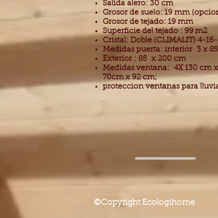
Salida alero: 30 cm
Grosor de suelo: 19 mm (opci
Grosor de tejado: 19 mm
Superficie del tejado : 99 m2
Cristal: Doble (CLIMALIT) 4-1
Medidas puerta: interior 3 x 
Exterior : 85 x 200 cm
Medidas ventana: 4X 130 cm x
70cm x 92 cm;
proteccion ventanas para lluvi
©Copyright Ecologihome