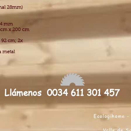
onal 28mm)
6-4 mm
85cm x 200 cm
 92 cm; 2x
a metal
Llámenos 0034 611 301 457
Ecologihome - 
Valle de S