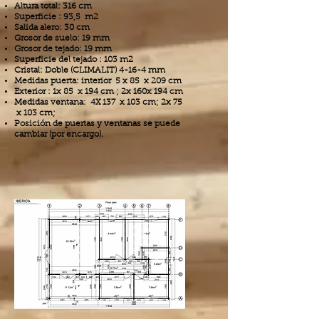
Altura total: 316 cm
Superficie : 93,5 m2
Salida alero: 30 cm
Grosor de suelo: 19 mm
Grosor de tejado: 19 mm
Superficie del tejado : 103 m2
Cristal: Doble (CLIMALIT) 4-16-4 mm
Medidas puerta: interior 5 x 85 x 209 cm
Exterior : 1x 85 x 194 cm ; 2x 160x 194 cm
Medidas ventana: 4X 137 x 103 cm; 2x 75
x 103 cm;
Posición de puertas y ventanas se puede
cambiar (por encargo).