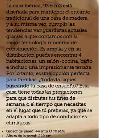
m
La casa Ibérica, 93,5 m2 está
diseñada para mantener el encanto
tradicional de una casa de madera,
y a su misma vez, cumplir las
tendencias vanguardistas actuales
gracias a que contamos con la
mejor tecnología moderna de
construcción. Es amplia y en su
distribución puedes encontrar 4
habitaciones, un salón-cocina, baño
e incluso una impresionante terraza.
Por lo tanto, es una opción perfecta
para familias. ¿Todavía sigues
buscando tu casa de ensueño? Esta
casa tiene todas las prestaciones
para que disfrutes tus fines de
semana o el tiempo que necesites
en el lugar que tú prefieras, ya que se
adapta a todo tipo de condiciones
climáticas.
Grosor de pared: 44 mm O 70 MM
Altura de la pared: 229 cm