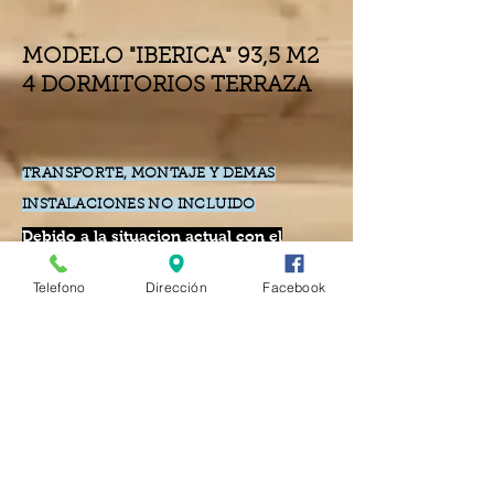
MODELO "IBERICA" 93,5 M2
4 DORMITORIOS TERRAZA
TRANSPORTE, MONTAJE Y DEMAS
INSTALACIONES NO INCLUIDO
Debido a la situacion actual con el
aumento de precios de los transportes,
Telefono
Dirección
Facebook
y materiales en general, se revisara el
precio final en el momento del encargo
GROSOR MADERA
€
20.600
VERSION 44mm