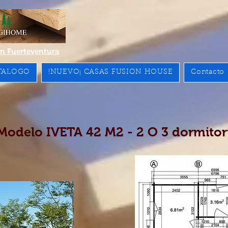
n Fuerteventura
TALOGO
!NUEVO¡ CASAS FUSION HOUSE
Contacto
Modelo IVETA 42 M2 - 2 O 3 dormitor