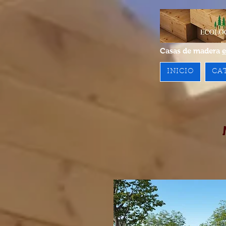
Casas de madera
e
INICIO
CA