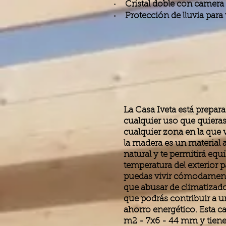
· Cristal doble con camera
· Protección de lluvia para 
La Casa Iveta está prepar
cualquier uso que quieras
cualquier zona en la que 
la madera es un material a
natural y te permitirá equil
temperatura del exterior 
puedas vivir cómodament
que abusar de climatizado
que podrás contribuir a 
ahorro energético. Esta c
m2 - 7x6 - 44 mm y tien