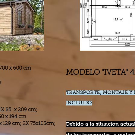
 700 x 600 cm
MODELO "IVETA" 4
m
TRANSPORTE, MONTAJE Y 
INCLUIDO
rior 4X 85 x 209 cm;
 194 cm
x 129 cm; 2X 75x103cm;
Debido a la sit
uacion actua
de los transportes, y materia