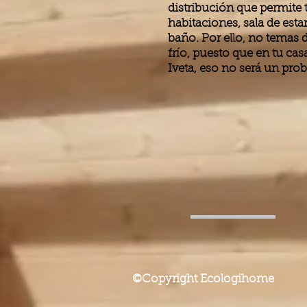
distribución que permite t
habitaciones, sala de esta
baño. Por ello, no temas de
frío, puesto que en tu ca
Iveta, eso no será un pro
©Copyright Ecologihome