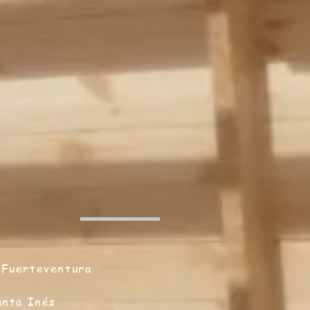
Fuerteventura
anta Inés