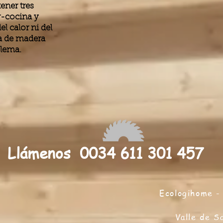
ener tres
r-cocina y
l calor ni del
sa de madera
blema.
Llámenos 0034 611 301 457
Ecologihome - 
Valle de S