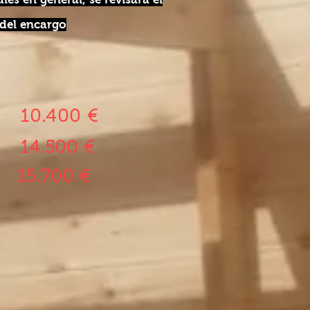
 del encargo
10.400 €
MM
14.500 €
MM
15.700 €
44